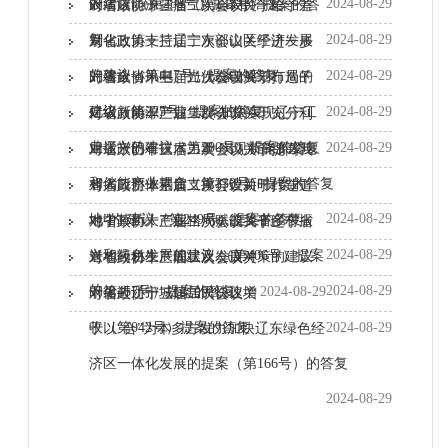
的建议 （第289号）提案的答复
2024-08-29
设清洁能源强省（第143号）提案的答
对省政协十三届二次会议关于给予差
复
2024-08-29
别化政策支持辽宁东部山区经济发展
对省政协十三届二次会议关于进一步
的建议（第447号）提案的答复
2024-08-29
完善全省风电、光伏发电规划布局的
对省政协十三届二次会议关于打造千
建议（第225号）提案的答复
2024-08-29
亿级新能源产业集群 加快实现辽宁工
对省政协十三届二次会议关于充分利
业振兴的建议（第200号）提案的答复
2024-08-29
用辽宁已有技术力量 实现新能源发电
对省政协十三届二次会议关于提高我
和储能产业耦合（第330号）提案的答复
省人口整体素质支撑打造新时代“六
对省政协十三届二次会议关于打造道
2024-08-29
地”的 建议（第249号）提案的答复
地中草药大产业格局赋能我省乡村振
对省政协十三届二次会议关于辽宁省
2024-08-29
兴和绿色发展的建议 （第406号）提案
道地药材生产现状及发展对策的建议
对省政协十三届二次会议关
的...
2024-08-29
（第457号）提案的答复
2024-08-29
于促进辽宁城镇居民快速增
对省政协十三届二次会议关
收（第042号）提案的答复
2024-08-29
于以“合”为本多方发力加快辽东绿色经
济区一体化发展的提案（第166号）的答复
2024-08-29