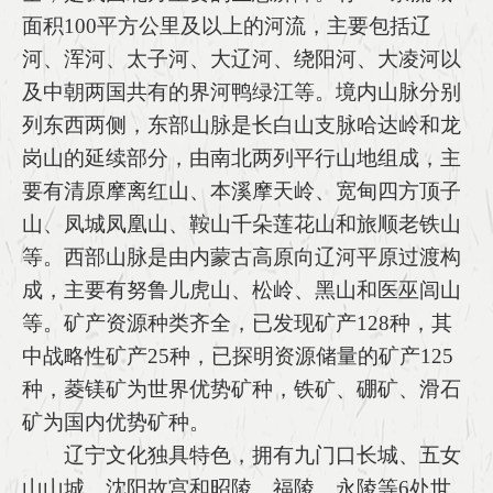
面积100平方公里及以上的河流，主要包括辽
河、浑河、太子河、大辽河、绕阳河、大凌河以
及中朝两国共有的界河鸭绿江等。境内山脉分别
列东西两侧，东部山脉是长白山支脉哈达岭和龙
岗山的延续部分，由南北两列平行山地组成，主
要有清原摩离红山、本溪摩天岭、宽甸四方顶子
山、凤城凤凰山、鞍山千朵莲花山和旅顺老铁山
等。西部山脉是由内蒙古高原向辽河平原过渡构
成，主要有努鲁儿虎山、松岭、黑山和医巫闾山
等。矿产资源种类齐全，已发现矿产128种，其
中战略性矿产25种，已探明资源储量的矿产125
种，菱镁矿为世界优势矿种，铁矿、硼矿、滑石
矿为国内优势矿种。
辽宁文化独具特色，拥有九门口长城、五女
山山城、沈阳故宫和昭陵、福陵、永陵等6处世