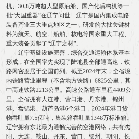
机、30.8万吨超大型原油船、国产化盾构机等一
批“大国重器”在辽宁问世。辽宁是国内集成电路
装备产业三大重点地区之一，研发的大批关键材
料为航天、航空、船舶、核电等国家重大工程、
重大装备贡献了“辽宁之材”。
辽宁基础设施完善，综合交通运输体系基本
形成，在全国率先实现了陆地县全部通高速，铁
路网密度居于全国前列。截至2024年末，全省境
内铁路营业里程（不含地方铁路）6825公里，其
中高速铁路2213公里。高速公路通车里程4409公
里。全省拥有大连港、营口港、丹东港、锦州
港、盘锦港、葫芦岛港6个港口，2024年港口货
物吞吐量7.5亿吨，集装箱吞吐量1348万标准箱。
辽宁拥有东北最为通畅完善的空港网络，共有沈
阳、大连、鞍山、丹东、营口、锦州、朝阳、长