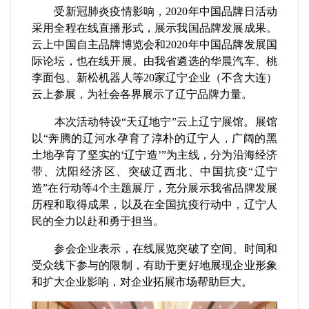
受新冠肺炎疫情影响，
2020
年中国品牌日活动
采用全程在线直播形式，展示我国品牌发展成果。
云上中国自主品牌博览会和
2020
年中国品牌发展国
际论坛，也在线开展。由我省遴选的华晨汽车、桃
李面包、新松机器人等
20
家辽宁企业（不含大连）
云上参展，为社会各界展示了辽宁品牌力量。
本次活动特设
“
天辽地宁
”
云上辽宁展馆。展馆
以
“
奔腾的辽河水孕育了淳朴的辽宁人，广阔的黑
土地孕育了坚实的
‘
辽宁造
’”
为主线，分为沿海经济
带、沈阳经济区、突破辽西北、中国抗疫
“
辽宁
造
”
在行动等
4
个主题展厅，充分展示我省品牌发展
历程和取得成果，以及在全国抗疫行动中，辽宁人
民的全力以赴和勇于担当。
参会企业表示，在线展览突破了空间、时间和
受众线下参与的限制，有助于更好地展现企业形象
和扩大企业影响，对企业拓展市场帮助巨大。